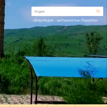
«Биримдик - ынтымактын башаты»