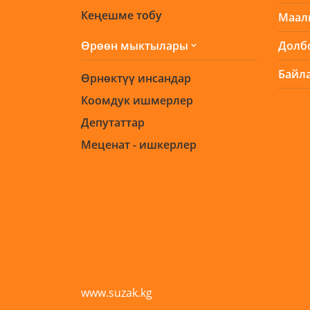
Кеңешме тобу
Маал
Өрөөн мыктылары
Долб
Байл
Өрнөктүү инсандар
Коомдук ишмерлер
Депутаттар
Меценат - ишкерлер
www.suzak.kg