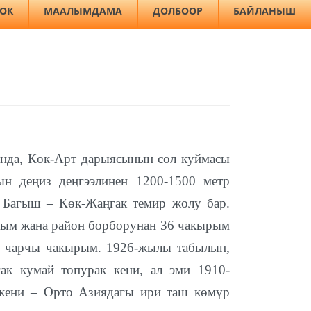
ЛОК
МААЛЫМДАМА
ДОЛБООР
БАЙЛАНЫШ
нда, Көк-Арт дарыясынын сол куймасы
н деңиз деңгээлинен 1200-1500 метр
 Багыш – Көк-Жаңгак темир жолу бар.
ым жана район борборунан 36 чакырым
0 чарчы чакырым. 1926-жылы табылып,
ак кумай топурак кени, ал эми 1910-
 кени – Орто Азиядагы ири таш көмүр