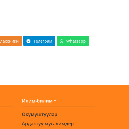
лассники
Телеграм
Whatsapp
Илим-билим
Окумуштуулар
Ардактуу мугалимдер