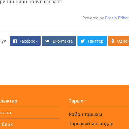
ринин бири болуп саналат.
Powered by
Froala Editor
үү:
Facebook
Вконтакте
Твиттер
Однок
лыктар
Тарых
ткана
Район тарыхы
Тарыхый инсандар
 блок