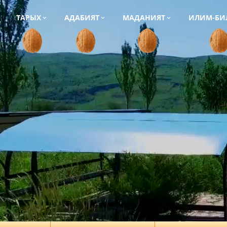
ТАРЫХ
АДАБИЯТ
МАДАНИЯТ
ИЛИМ-БИ