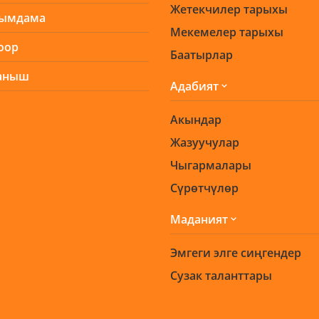
Жетекчилер тарыхы
ымдама
Мекемелер тарыхы
оор
Баатырлар
аныш
Адабият
Акындар
Жазуучулар
Чыгармалары
Сүрөтчүлөр
Маданият
Эмгеги элге сиңгендер
Сузак таланттары