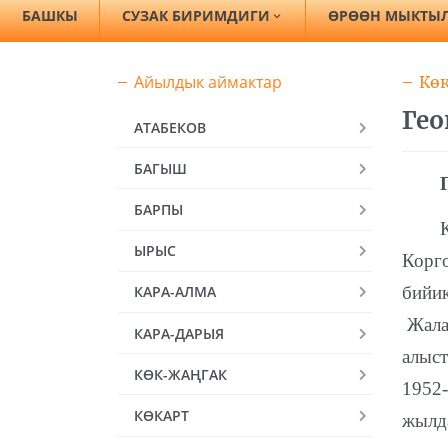
БАШКЫ
СУЗАК БИРИМДИГИ
ӨРӨӨН МЫКТЫ
Айылдык аймактар
Кө
Ге
АТАБЕКОВ
БАГЫШ
БАРПЫ
ЫРЫС
Корг
бийи
КАРА-АЛМА
Жала
КАРА-ДАРЫЯ
алыс
КӨК-ЖАҢГАК
1952
КӨКАРТ
жылд