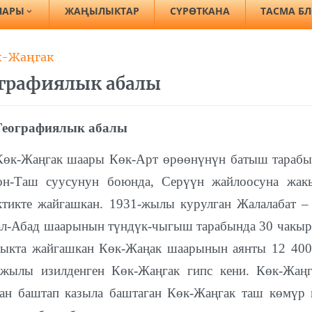
ЛАРЫ
ЖАҢЫЛЫКТАР
СҮРӨТКАНА
ТАСМА Б
к-Жаңгак
ографиялык абалы
Географиялык абалы
Көк-Жаңгак шаары Көк-Арт өрөөнүнүн батыш тарабы
он-Таш суусунун боюнда, Серүүн жайлоосуна жакы
ктикте жайгашкан. 1931-жылы курулган Жалалабат –
л-Абад шаарынын түндүк-чыгыш тарабында 30 чакыр
тыкта жайгашкан Көк-Жаңак шаарынын аянты 12 40
-жылы изилденген Көк-Жаңгак гипс кени. Көк-Жаңг
ан баштап казыла баштаган Көк-Жаңгак таш көмүр