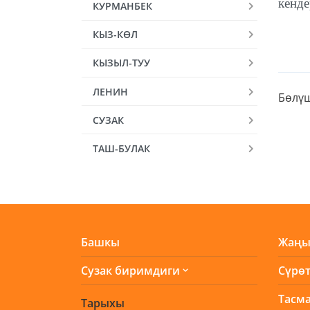
кенде
КУРМАНБЕК
КЫЗ-КӨЛ
КЫЗЫЛ-ТУУ
ЛЕНИН
Бөлүш
СУЗАК
ТАШ-БУЛАК
Башкы
Жаңы
Сузак биримдиги
Сүрө
Тасма
Тарыхы