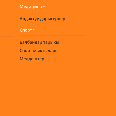
Медицина
Ардактуу дарыгерлер
Спорт
Балбандар тарыхы
Спорт мыктылары
Мелдештер