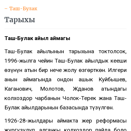
Таш-Булак
Тарыхы
Таш-Булак айыл аймагы
Таш-Булак айылынын тарыхына токтолсок,
1996-жылга чейин Таш-Булак айылдык кеӊеши
өзүнүн атын бир нече жолу өзгөрткөн. Илгери
анын аймагында ондон ашык Куйбышев,
Каганович, Молотов, Жданов атындагы
колхоздор чарбанын Чолок-Терек жана Таш-
Булак айылдарынын базасында түзүлгөн.
1926-28-жылдары аймакта жер реформасы
жүргүзүлүп, алгачкы колхоздор пайда боло