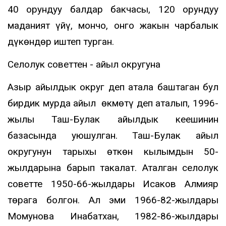
40 орундуу балдар бакчасы, 120 орундуу
маданият үйү, мончо, онго жакын чарбалык
дүкөндөр иштеп турган.
Селолук советтен - айыл округуна
Азыр айылдык округ деп атала баштаган бул
бирдик мурда айыл өкмөтү деп аталып, 1996-
жылы Таш-Булак айылдык кеӊешинин
базасында уюшулган. Таш-Булак айыл
округунун тарыхы өткөн кылымдын 50-
жылдарына барып такалат. Аталган селолук
советте 1950-66-жылдары Исаков Алмияр
төрага болгон. Ал эми 1966-82-жылдары
Момунова Инабатхан, 1982-86-жылдары