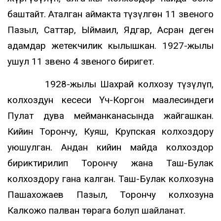
баштайт. Аталган аймакта түзүлгөн 11 звеного
Пазыл, Саттар, Ыймаил, Ядгар, Асран деген
адамдар жетекчилик кылышкан. 1927-жылы
ушул 11 звено 4 звеного биригет.
1928-жылы Шахрай колхозу түзүлүп,
колхоздун кеӊсеси Үч-Коргон маалесиндеги
Пулат дува мейманканасында жайгашкан.
Кийин Торончу, Куяш, Крупская колхоздору
уюшулган. Андан кийин майда колхоздор
бириктирилип Торончу жана Таш-Булак
колхоздору гана калган. Таш-Булак колхозуна
Пашахожаев Пазыл, Торончу колхозуна
Калкожо палван төрага болуп шайланат.