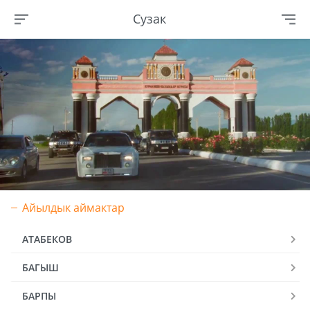
Сузак
Айылдык аймактар
АТАБЕКОВ
БАГЫШ
БАРПЫ