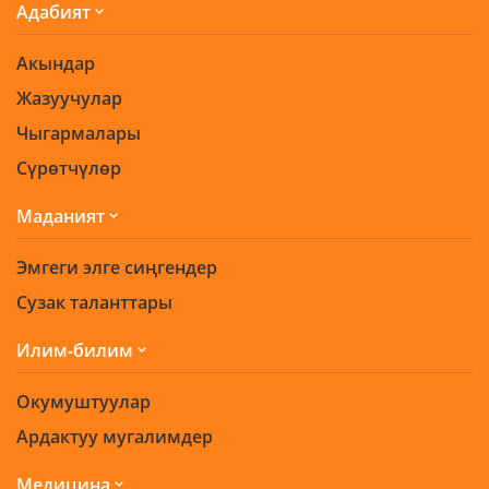
Адабият
Акындар
Жазуучулар
Чыгармалары
Сүрөтчүлөр
Маданият
Эмгеги элге сиңгендер
Сузак таланттары
Илим-билим
Окумуштуулар
Ардактуу мугалимдер
Медицина