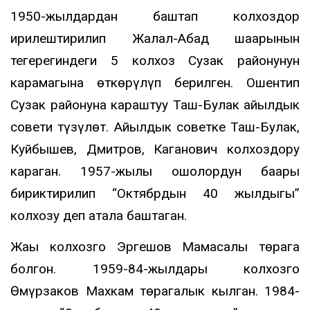
1950-жылдардан баштап колхоздор
ирилештирилип Жалал-Абад шаарынын
тегерегиндеги 5 колхоз Сузак районунун
карамагына өткөрүлүп берилген. Ошентип
Сузак районуна караштуу Таш-Булак айылдык
совети түзүлөт. Айылдык советке Таш-Булак,
Куйбышев, Дмитров, Каганович колхоздору
караган. 1957-жылы ошолордун баары
бириктирилип “Октябрдын 40 жылдыгы”
колхозу деп атала баштаган.
Жаӊы колхозго Эргешов Мамасалы төрага
болгон. 1959-84-жылдары колхозго
Өмүрзаков Махкам төрагалык кылган. 1984-