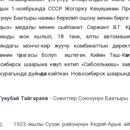
ын 1-ноябрында СССР Жогорку Кеңешинин През
унун Баатыры наамы берилип ошону менен бирге
ыз» медалы менен сыйланат. Сержант В.Г. Кр
анды жок кылып, 18 танк, алты автомашин
яндагы мончо-кир жуучу комбинаттын директ
линин төрагасы болуп иштеген. Кийин Таш-Кө
сибирск шаарына көчүп кетип «Сибсельмаш» за
курагында дүйнөдөн кайткан. Новосибирск шаарында
Тукубай Тайгараев
- Советтер Союзунун Баатыры
1923-жылы Сузак районунун Кедей-Арык а