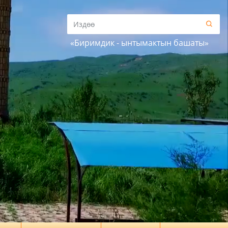
«Биримдик - ынтымактын башаты»