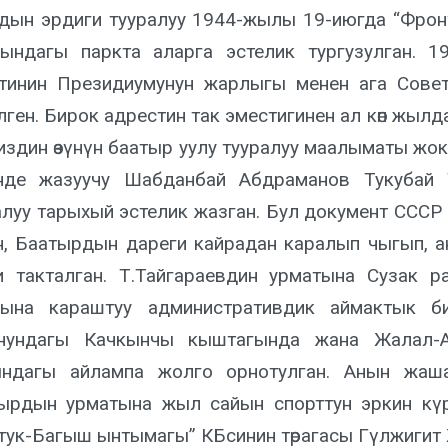
дын эрдиги тууралуу 1944-жылы 19-июгда “Фронт
ындагы паркта аларга эстелик тургузулган. 
тинин Президиумунун жарлыгы менен ага Сове
лген. Бирок адрестин так эместигинен ал көп жыл
издин өзүнүн баатыр уулу тууралуу маалыматы жо
нде жазуучу Шабданбай Абдраманов Тукубай Т
алуу тарыхый эстелик жазган. Бул документ СССР
н, Баатырдын дареги кайрадан каралып чыгып, а
и такталган. Т.Тайгараевдин урматына Сузак 
ына караштуу административдик аймактык б
нундагы Качкынчы кыштагында жана Жалал-
ндагы айлампа жолго орнотулган. Анын жаша
ырдын урматына жыл сайын спорттун эркин күр
тук-Багыш ынтымагы” КБсинин төрагасы Гүлжигит Ж