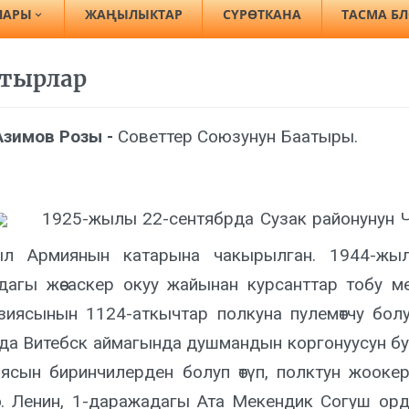
ЛАРЫ
ЖАҢЫЛЫКТАР
СҮРӨТКАНА
ТАСМА Б
атырлар
Азимов Розы -
Советтер Союзунун Баатыры.
1925-жылы 22-сентябрда Сузак районунун Чө
л Армиянын катарына чакырылган. 1944-жыл
дагы жөө аскер окуу жайынан курсанттар тобу м
зиясынын 1124-аткычтар полкуна пулемөтчу бо
да Витебск аймагында душмандын коргонуусун бузуп
ясын биринчилерден болуп өтүп, полктун жооке
өн. Ленин, 1-даражадагы Ата Мекендик Согуш ор