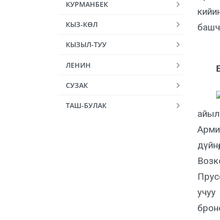
КУРМАНБЕК
кийи
КЫЗ-КӨЛ
башч
КЫЗЫЛ-ТУУ
ЛЕНИН
СУЗАК
ТАШ-БУЛАК
айыл
Арми
дүйн
Возк
Прус
учу
брон