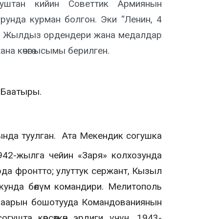
огуштан кийин Советтик Армиянын
урунда курман болгон. Эки “Ленин, 4
ыл Жылдыз ордендери жана медалдар
а көчөгө ысымы берилген.
 Баатыры.
нда туулган. Ата Мекендик согушка
942-жылга чейин «Заря» колхозунда
да фронтто; улуттук сержант, Кызыл
кунда бөлүм командири. Мелитополь
 шаарын бошотууда Командованиянын
ушта көрсөткөн эрдиги үчүн, 1943-