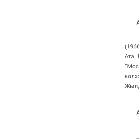
(196
Ата 
“Мос
колх
Жылд