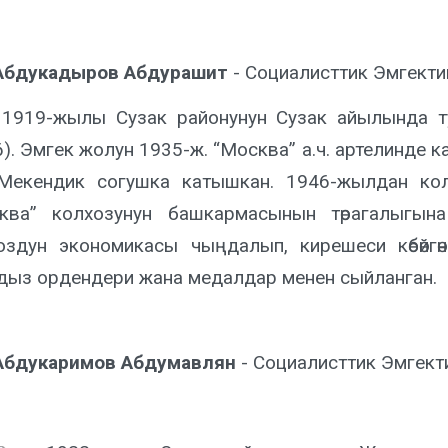
Абдукадыров Абдурашит
- Социалисттик Эмгекти
1919-жылы Сузак районунун Сузак айылында туу
6). Эмгек жолун 1935-ж. “Москва” а.ч. артелинде 
Мекендик согушка катышкан. 1946-жылдан кол
ква” колхозунун башкармасынын төрагалыгына
оздун экономикасы чыңдалып, кирешеси көбөйг
ыз ордендери жана медалдар менен сыйланган.
Абдукаримов Абдумавлян
- Социалисттик Эмгект