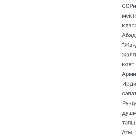
ССРи
мект
клас
Абад
“Жаң
жалг
коет
Арми
Ирди
сапа
Рунд
душм
тапш
Аты 