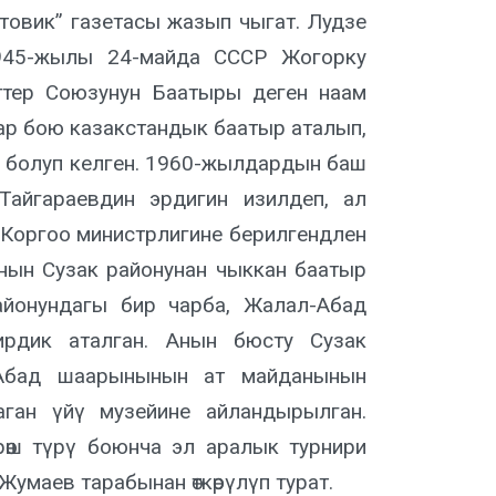
овик” газетасы жазып чыгат. Лудзе
1945-жылы 24-майда СССР Жогорку
ттер Союзунун Баатыры деген наам
дар бою казакстандык баатыр аталып,
к болуп келген. 1960-жылдардын баш
айгараевдин эрдигин изилдеп, ал
 Коргоо министрлигине берилгендлен
нын Сузак районунан чыккан баатыр
районундагы бир чарба, Жалал-Абад
ирдик аталган. Анын бюсту Сузак
Абад шаарынынын ат майданынын
ган үйү музейине айландырылган.
өш түрү боюнча эл аралык турнири
умаев тарабынан өткөрүлүп турат.