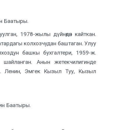
н Баатыры.
лган, 1978-жылы дүйнөдөн кайткан.
катардагы колхозчудан баштаган. Улуу
хоздун башкы бухгалтери, 1959-ж.
 шайланган. Анын жетекчилигинде
өн. Ленин, Эмгек Кызыл Туу, Кызыл
ин Баатыры.