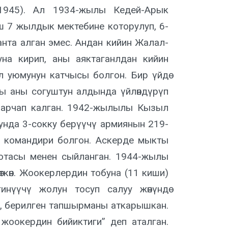
1945). Ал 1934-жылы Кедей-Арык
 7 жылдык мектебине которулуп, 6-
анта алган эмес. Андан кийин Жалал-
а кирип, аны аяктаганлдан кийин
 уюмунун катчысы болгон. Бир үйдө
сы аны согуштун алдында үйлөндүрүп
е чарчап калган. 1942-жылылы Кызыл
нда 3-сокку берүүчү армиянын 219-
м командири болгон. Аскерде мыкты
мотасы менен сыйланган. 1944-жылы
көн. Жоокерлердин тобуна (11 киши)
инүүчү жолун тосуп салуу жөнүндө
, берилген тапшырманы аткарышкан.
жоокердин бийиктиги” деп аталган.