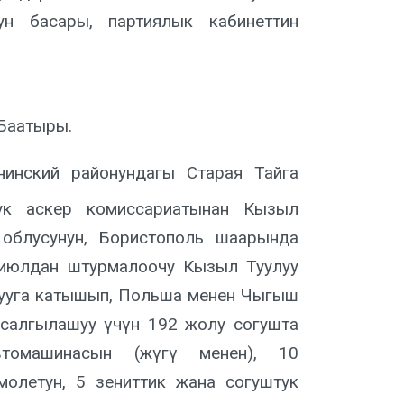
ун басары, партиялык кабинеттин
Баатыры.
кий районундагы Старая Тайга
дук аскер комиссариатынан Кызыл
облусунун, Бористополь шаарында
ы июлдан штурмалоочу Кызыл Туулуу
тууга катышып, Польша менен Чыгыш
салгылашуу үчүн 192 жолу согушта
томашинасын (жүгү менен), 10
молетун, 5 зениттик жана согуштук