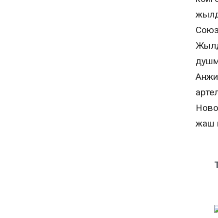
жылд
Союз
Жылд
душм
Анжи
арте
Ново
жаш 