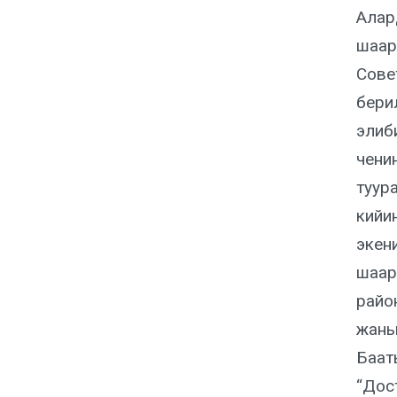
Алар
шаар
Сове
бери
элиб
чени
туур
кийи
экен
шаар
райо
жаны
Баат
“Дос