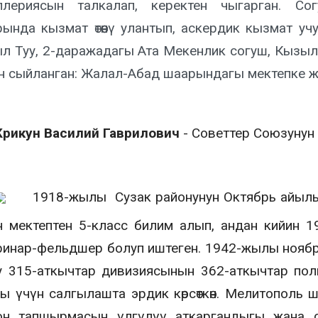
ллериясын талкалап, керектен чыгарган. С
рында кызмат өтөөнү улантып, аскердик кызмат уч
л Туу, 2-даражадагы Ата Мекенлик согуш, Кыз
н сыйланган: Жалал-Абад шаарындагы мектепке жан
Крикун Василий Гаврилович
- Советтер Союзунун
1918-жылы Сузак районунун Октябрь айылы
н мектептен 5-класс билим алып, андан кийин 1
ринар-фельдшер болуп иштеген. 1942-жылы ноябр
у 315-аткычтар дивизиясынын 362-аткычтар пол
ы үчүн салгылашта эрдик көрсөткөн. Мелитополь
он тапшырмасын үлгүлүү аткаргандыгы жана сог