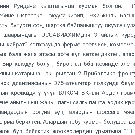
нин Рундене кыштагында курман болгон. (
ебине 1-класска окууга кирип, 1937-жылы Багыш
сты бүтүргөн соң, шартка байланыштуу окуусун ул
 шаарындагы ОСОАВИАХИМдин 3 айлык курсун
ы кайрат” колхозунда ферме эсепчиси, комсомол
ыз бала жана атасы эрте өлүп кеткендиктен, апа
. Бир кыздуу болуп, бирок ал бөбөк кезинде эл
янын катарына чакырылган. 2-Прибалтика фронту
нск дивизиясынын 375-аткычтар полкунда бөлү
тын көрсөткөндүгү үчүн ВЛКСМ БКнын Ардак гра
ене айылынын жанындагы салгылашта эрдик көрсөт
андардын оогуна өтүп, алардын шоссеге чяег
ырма берилген. Алардын тобу курман болушса да
жок бул бийиктик жоокерлердин урматына “11 