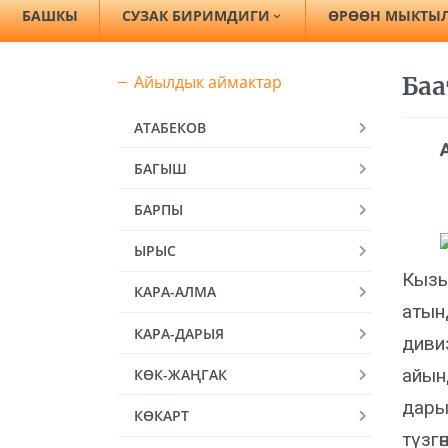
БАШКЫ
СУЗАК БИРИМДИГИ
ӨРӨӨН МЫКТЫ
Айылдык аймактар
Ба
АТАБЕКОВ
БАГЫШ
БАРПЫ
ЫРЫС
Кызы
КАРА-АЛМА
атын
КАРА-ДАРЫЯ
диви
айын
КӨК-ЖАҢГАК
дары
КӨКАРТ
түзг