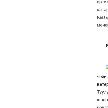
арти
ката
Кызы
мене
чейи
вете
Туул
шаар
койг