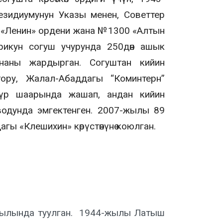
идиумунун Указы менен, Советтер
 «Ленин» ордени жана №1300 «Алтын
икун согуш учурунда 250дөн ашык
аны жардырган. Согуштан кийин
ору, Жалал-Абаддагы “Коминтерн”
мүр шаарында жашап, андан кийин
водунда эмгектенген. 2007-жылы 89
гы «Клешихин» көрүстөнүнө коюлган.
йылында туулган. 1944-жылы Латыш