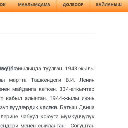
ЛОК
МААЛЫМДАМА
ДОЛБООР
БАЙЛАНЫШ
кө-Дөбө айылында туулган. 1943-жылы
ы мартта Ташкендеги В.И. Ленин
енен майданга кеткен. 334-аткычтар
луп кабыл алынган. 1944-жылы июнь
 өтүүдө эрдик көрсөткөн. Батыш Двина
рлерине чабуул коюуга мүмкүнчүлүк
дендери менен сыйланган. Согуштан